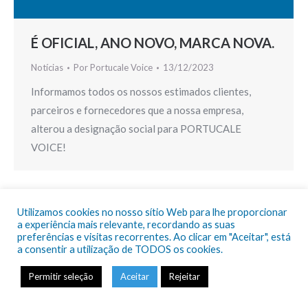
É OFICIAL, ANO NOVO, MARCA NOVA.
Notícias
Por
Portucale Voice
13/12/2023
Informamos todos os nossos estimados clientes,
parceiros e fornecedores que a nossa empresa,
alterou a designação social para PORTUCALE
VOICE!
Utilizamos cookies no nosso sítio Web para lhe proporcionar
a experiência mais relevante, recordando as suas
preferências e visitas recorrentes. Ao clicar em "Aceitar", está
© Portucale Voice 2024 |
Política de Privacidade e Cookies
a consentir a utilização de TODOS os cookies.
+351 21 5903387 (Chamada para a rede fixa nacional)
info@portucalevoice.pt
Permitir seleção
Aceitar
Rejeitar