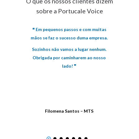
O que os nossos clientes dizem
sobre a Portucale Voice
a a
❝ Em pequenos passos e com muitas
❝ T
e a
mãos se faz o sucesso duma empresa.
sab
ossos
de c
Sozinhos não vamos a lugar nenhum.
do s
Obrigada por caminharem ao nosso
alg
lado! ❞
do
con
VETE
Filomena Santos – MTS