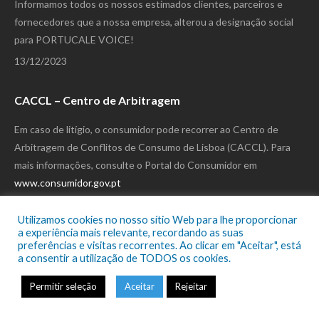
Informamos todos os nossos estimados clientes, parceiros e
fornecedores que a nossa empresa, alterou a designação social
para PORTUCALE VOICE!
13/12/2023
CACCL – Centro de Arbitragem
Em caso de litígio, o consumidor pode recorrer ao Centro de
Arbitragem de Conflitos de Consumo de Lisboa (CACCL). Para
mais informações, consulte o Portal do Consumidor em
www.consumidor.gov.pt
Utilizamos cookies no nosso sítio Web para lhe proporcionar
Turismo de Lisboa
a experiência mais relevante, recordando as suas
preferências e visitas recorrentes. Ao clicar em "Aceitar", está
Portucale Voice – Uma empresa associada do
a consentir a utilização de TODOS os cookies.
Turismo de Lisboa
Permitir seleção
Aceitar
Rejeitar