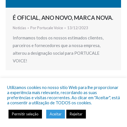
É OFICIAL, ANO NOVO, MARCA NOVA.
Notícias
Por
Portucale Voice
13/12/2023
Informamos todos os nossos estimados clientes,
parceiros e fornecedores que a nossa empresa,
alterou a designação social para PORTUCALE
VOICE!
Utilizamos cookies no nosso sítio Web para lhe proporcionar
a experiência mais relevante, recordando as suas
preferências e visitas recorrentes. Ao clicar em "Aceitar", está
© Portucale Voice 2024 |
Política de Privacidade e Cookies
a consentir a utilização de TODOS os cookies.
+351 21 5903387 (Chamada para a rede fixa nacional)
info@portucalevoice.pt
Permitir seleção
Aceitar
Rejeitar